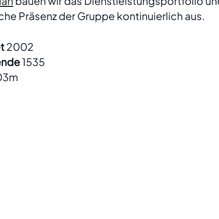
lan
bauen wir das Dienstleistungsportfolio un
che Präsenz der Gruppe kontinuierlich aus.
et
2002
tende
1535
03m